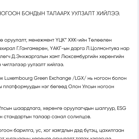
ОГООН БОНДЫН ТАЛААРХ УУЛЗАЛТ ХИЙЛЭЭ.
ө оруулалт, менежмент ҮЦК” ХХК-ийн Төлөөлөн
ахирал Г.Гангамөрөн, ҮАКГ-ын дарга Л.Цолмонтуяа нар
лөгч Д.Энхжаргалын хамт Люксембургийн хөрөнгийн
 чиглэлээр уулзалт хийлээ.
х Luxembourg Green Exchange /LGX/ нь ногоон болон
ы платформуудын нэг бөгөөд Олон Улсын ногоон
Улсын шаардлага, хөрөнгө оруулагчдын шалгуур, ESG
ын стандартын талаар санал солилцов.
гоон барилга, ус, хог хаягдлын дэд бүтэц, цахилгаан
урт хугацааны хөрөнгө оруулалт татах хэрэгцээ