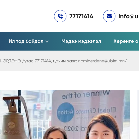
77171414
info@
Ил тод байдал
Мэдээ мэдээлэл
Хөрөнгө о
РДЭНЭ /утас 77171414, цахим хаяг: nominerdene@ubim.mn/