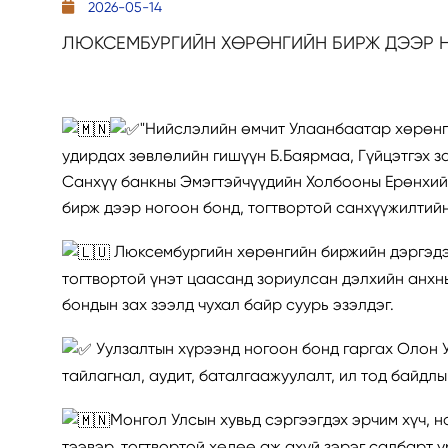
2026-05-14
ЛЮКСЕМБУРГИЙН ХӨРӨНГИЙН БИРЖ ДЭЭР Н
"Нийслэлийн өмчит Улаанбаатар хөрөнг
удирдах зөвлөлийн гишүүн Б.Баярмаа, Гүйцэтгэх з
Санхүү банкны Эмэгтэйчүүдийн Холбооны Ерөнхий
бирж дээр ногоон бонд, тогтвортой санхүүжилтийн
Люксембургийн хөрөнгийн биржийн дэргэдэ
тогтвортой үнэт цаасанд зориулсан дэлхийн анхн
бондын зах зээлд чухал байр суурь эзэлдэг.
Уулзалтын хүрээнд ногоон бонд гаргах Олон 
тайлагнал, аудит, баталгаажуулалт, ил тод байдл
Монгол Улсын хувьд сэргээгдэх эрчим хүч, но
тээвэр, тогтвортой хөдөө аж ахуй зэрэг салбарт 