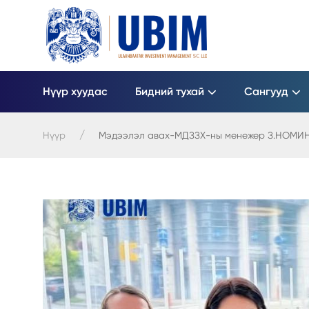
Нүүр хуудас
Бидний тухай
Сангууд
Нүүр
Мэдээлэл авах-МДЗЗХ-ны менежер З.НОМИН-Э