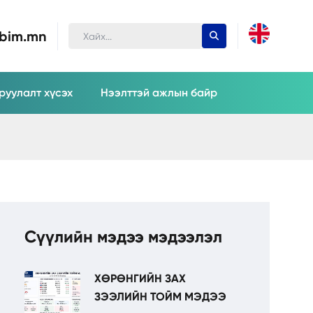
ubim.mn
руулалт хүсэх
Нээлттэй ажлын байр
Сүүлийн мэдээ мэдээлэл
ХӨРӨНГИЙН ЗАХ
ЗЭЭЛИЙН ТОЙМ МЭДЭЭ