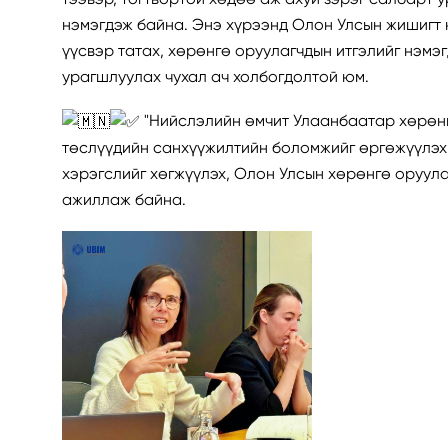
нэмэгдэж байна. Энэ хүрээнд Олон Улсын жишигт 
үүсвэр татах, хөрөнгө оруулагчдын итгэлийг нэмэ
урагшлуулах чухал ач холбогдолтой юм.
"Нийслэлийн өмчит Улаанбаатар хөрөнг
төслүүдийн санхүүжилтийн боломжийг өргөжүүлэх,
хэрэгслийг хөгжүүлэх, Олон Улсын хөрөнгө оруул
ажиллаж байна.