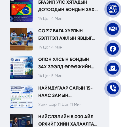
БРАЗИЛ УЛС ХЯТАДЫН
НЭМЭГДЭЖ БАЙНА.
ДОТООДЫН БОНДЫН ЗАХ
ЗЭЭЛД ЖИЛ БҮР ПАНДА
14 Цаг 4 Мин
БОНД ГАРГАХААР
COP17 БАГА ХУРЛЫН
ТӨЛӨВЛӨЖ БАЙНА.
БЭЛТГЭЛ АЖЛЫН ЯВЦЫГ
НИТХ-ЫН
14 Цаг 4 Мин
ТӨЛӨӨЛӨГЧДӨД
ОЛОН УЛСЫН БОНДЫН
ТАНИЛЦУУЛЛАА.
ЗАХ ЗЭЭЛД ӨГӨӨЖИЙН
ОРЧИН ХАДГАЛАГДАЖ, УРТ
14 Цаг 5 Мин
ХУГАЦААНЫ
НАЙМДУГААР САРЫН 15-
САНХҮҮЖИЛТИЙН
НААС ЗАМЫН
БОЛОМЖ АНХААРЛЫН
ХӨДӨЛГӨӨНИЙ ТЭГШ,
ТӨВД БАЙНА.
Уржигдар 11 Цаг 11 Мин
СОНДГОЙ ДУГААРЫН
НИЙСЛЭЛИЙН 5,000 АЙЛ
ЗОХИЦУУЛАЛТ ЭХЭЛНЭ.
ӨРХИЙГ ХИЙН ХАЛААЛТАД