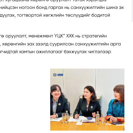
нийцсэн ногоон бонд гаргах нь санхүүжилтийн шинэ эх
гдүүлэх, тогтвортой хөгжлийн төслүүдийг бодитой
ө оруулалт, менежмент ҮЦК” ХХК нь стратегийн
 хөрөнгийн зах зээлд суурилсан санхүүжилтийн арга
агчидтай хамтын ажиллагааг бэхжүүлэх чиглэлээр