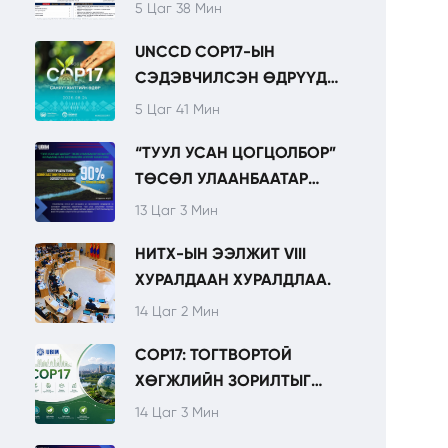
5 Цаг 38 Мин
UNCCD COP17-ЫН
СЭДЭВЧИЛСЭН ӨДРҮҮД
ТОГТВОРТОЙ ХӨГЖИЛ,
5 Цаг 41 Мин
ХӨРӨНГӨ ОРУУЛАЛТЫН
“ТУУЛ УСАН ЦОГЦОЛБОР”
ТЭРГҮҮЛЭХ
ТӨСӨЛ УЛААНБААТАР
ЧИГЛЭЛҮҮДИЙГ
ХОТЫН УРТ ХУГАЦААНЫ
ОНЦОЛНО.
13 Цаг 3 Мин
УСАН ХАНГАМЖИЙН
НИТХ-ЫН ЭЭЛЖИТ VIII
СУУРИЙГ БЭХЖҮҮЛНЭ.
ХУРАЛДААН ХУРАЛДЛАА.
14 Цаг 2 Мин
COP17: ТОГТВОРТОЙ
ХӨГЖЛИЙН ЗОРИЛТЫГ
ХЭРЭГЖҮҮЛЭХЭД
14 Цаг 3 Мин
САНГУУДЫН ҮҮРЭГ