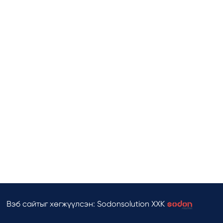
Вэб сайтыг хөгжүүлсэн: Sodonsolution ХХК