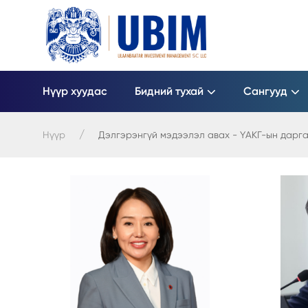
Нүүр хуудас
Бидний тухай
Сангууд
Нүүр
Дэлгэрэнгүй мэдээлэл авах - ҮАКГ-ын дарга 