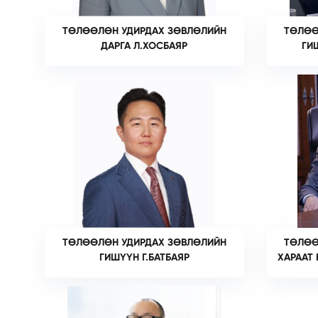
ТӨЛӨӨЛӨН УДИРДАХ ЗӨВЛӨЛИЙН
ТӨЛӨӨ
ДАРГА Л.ХОСБАЯР
ГИ
ТӨЛӨӨЛӨН УДИРДАХ ЗӨВЛӨЛИЙН
ТӨЛӨӨ
ГИШҮҮН Г.БАТБАЯР
ХАРААТ 