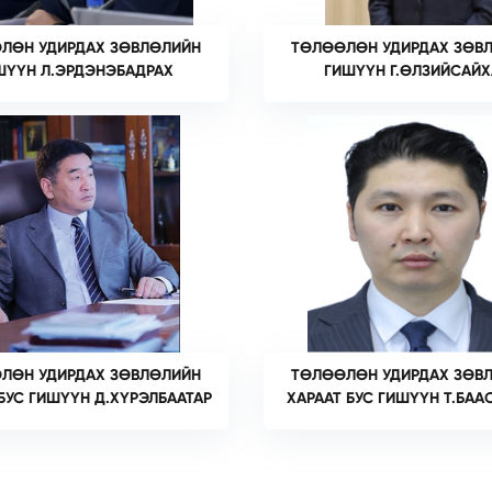
ЛӨН УДИРДАХ ЗӨВЛӨЛИЙН
ТӨЛӨӨЛӨН УДИРДАХ ЗӨВ
ШҮҮН Л.ЭРДЭНЭБАДРАХ
ГИШҮҮН Г.ӨЛЗИЙСАЙ
ЛӨН УДИРДАХ ЗӨВЛӨЛИЙН
ТӨЛӨӨЛӨН УДИРДАХ ЗӨВ
БУС ГИШҮҮН Д.ХҮРЭЛБААТАР
ХАРААТ БУС ГИШҮҮН Т.БА