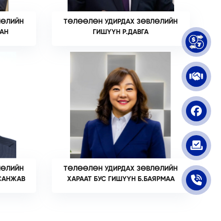
ЛӨЛИЙН
ТӨЛӨӨЛӨН УДИРДАХ ЗӨВЛӨЛИЙН
ХАН
ГИШҮҮН Р.ДАВГА
ЛӨЛИЙН
ТӨЛӨӨЛӨН УДИРДАХ ЗӨВЛӨЛИЙН
АСАНЖАВ
ХАРААТ БУС ГИШҮҮН Б.БАЯРМАА