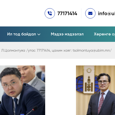
77171414
info@
Ил тод байдал
Мэдээ мэдээлэл
Хөрөнгө о
Л.Цолмонтуяа /утас 77171414, цахим хаяг: tsolmontuya@ubim.mn/