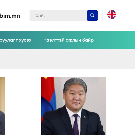
ubim.mn
руулалт хүсэх
Нээлттэй ажлын байр