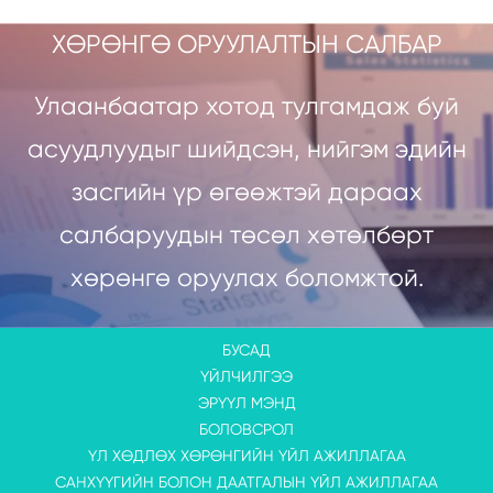
ХӨРӨНГӨ ОРУУЛАЛТЫН САЛБАР
Улаанбаатар хотод тулгамдаж буй
асуудлуудыг шийдсэн, нийгэм эдийн
засгийн үр өгөөжтэй дараах
салбаруудын төсөл хөтөлбөрт
хөрөнгө оруулах боломжтой.
БУСАД
ҮЙЛЧИЛГЭЭ
ЭРҮҮЛ МЭНД
БОЛОВСРОЛ
ҮЛ ХӨДЛӨХ ХӨРӨНГИЙН ҮЙЛ АЖИЛЛАГАА
САНХҮҮГИЙН БОЛОН ДААТГАЛЫН ҮЙЛ АЖИЛЛАГАА