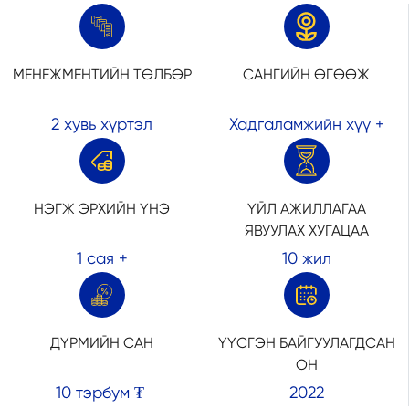
МЕНЕЖМЕНТИЙН ТӨЛБӨР
САНГИЙН ӨГӨӨЖ
2 хувь хүртэл
Хадгаламжийн хүү +
НЭГЖ ЭРХИЙН ҮНЭ
ҮЙЛ АЖИЛЛАГАА
ЯВУУЛАХ ХУГАЦАА
1 cая +
10 жил
ДҮРМИЙН САН
ҮҮСГЭН БАЙГУУЛАГДСАН
ОН
10 тэрбум ₮
2022