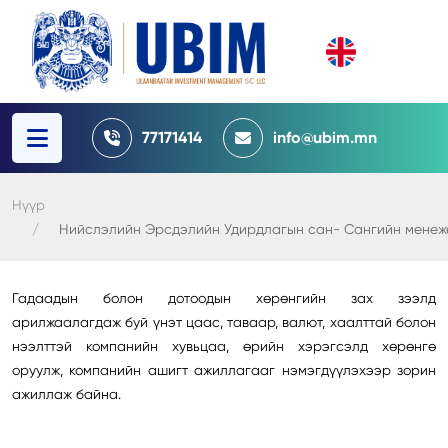
77171414
info@ubim.mn
Нүүр
Нийслэлийн Эрсдэлийн Удирдлагын сан- Сангийн менежер
Гадаадын болон дотоодын хөрөнгийн зах зээлд
арилжаалагдаж буй үнэт цаас, таваар, валют, хаалттай болон
нээлттэй компанийн хувьцаа, өрийн хэрэгсэлд хөрөнгө
оруулж, компанийн ашигт ажиллагааг нэмэгдүүлэхээр зорин
ажиллаж байна.