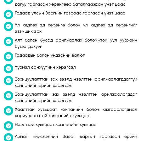
дагуу гаргасан хөрөнгөөр баталгаажсан үнэт цаас
Гадаад улсын Засгийн газраас гаргасан үнэт цаас
Үл хөдлөх эд хөрөнгө болон үл хөдлөх эд хөрөнгийг
эзэмших эрх
Алт болон бусад арилжаалах боломжтой уул уурхайн
бүтээгдэхүүн
Гадаадын болон үндэсний валют
Үүсмэл санхүүгийн хэрэгсэл
Зохицуулалттай зах зээлд нээлттэй арилжаалагддаггүй
компанийн өрийн хэрэгсэл
Зохицуулалттай зах зээлд нээлттэй арилжаалагддаг
компанийн өрийн хэрэгсэл
Хаалттай хувьцаат компанийн болон хязгаарлагдмал
хариуцлагатай компанийн хувьцаа
Нээлттэй хувьцаат компанийн хувьцаа
Аймаг, нийслэлийн Засаг даргын гаргасан өрийн