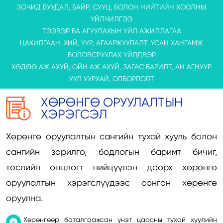
ЗОЧИД БУУДАЛ, БАЙР, СУУЦ, БОЛОН НИЙТИЙН ХООЛНЫ
ҮЙЛЧИЛГЭЭ
ТЭЭВЭР БА АГУУЛАХЫН ҮЙЛ АЖИЛЛАГАА
ЦАХИЛГААН, ХИЙ, УУР, АГААРЖУУЛАЛТ, УСАН ХАНГАМЖ
БОЛОВСРУУЛАХ ҮЙЛДВЭР
ХӨДӨӨ АЖ АХУЙ, ОЙН АЖ АХУЙ, ЗАГАС БАРИЛТ, АН АГНУУР
УУЛ УУРХАЙ, ОЛБОРЛОЛТ
ХӨРӨНГӨ ОРУУЛАЛТЫН
ХЭРЭГСЭЛ
Хөрөнгө оруулалтын сангийн тухай хууль болон
сангийн зорилго, бодлогын баримт бичиг,
төслийн онцлогт нийцүүлэн доорх хөрөнгө
оруулалтын хэрэгслүүдээс сонгон хөрөнгө
оруулна.
Хөрөнгөөр баталгаажсан үнэт цаасны тухай хуулийн