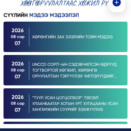
ХӨРӨНГӨ ОРУУЛАЛТААС ХӨГЖИЛ РҮҮ
СҮҮЛИЙН
МЭДЭЭ МЭДЭЭЛЭЛ
2026
08 сар
ХӨРӨНГИЙН ЗАХ ЗЭЭЛИЙН ТОЙМ МЭДЭЭ
07
2026
UNCCD COP17-ЫН СЭДЭВЧИЛСЭН ӨДРҮҮД
08 сар
ТОГТВОРТОЙ ХӨГЖИЛ, ХӨРӨНГӨ
07
ОРУУЛАЛТЫН ТЭРГҮҮЛЭХ ЧИГЛЭЛҮҮДИЙГ
ОНЦОЛНО.
2026
“ТУУЛ УСАН ЦОГЦОЛБОР” ТӨСӨЛ
08 сар
УЛААНБААТАР ХОТЫН УРТ ХУГАЦААНЫ УСАН
07
ХАНГАМЖИЙН СУУРИЙГ БЭХЖҮҮЛНЭ.
2026