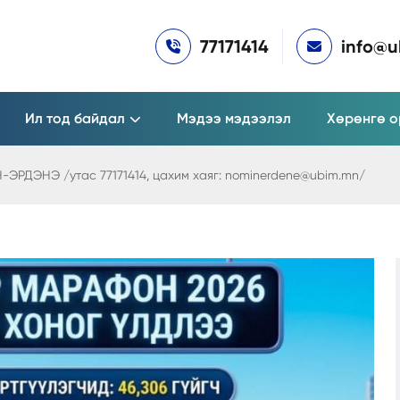
77171414
info@
Ил тод байдал
Мэдээ мэдээлэл
Хөрөнгө о
РДЭНЭ /утас 77171414, цахим хаяг: nominerdene@ubim.mn/