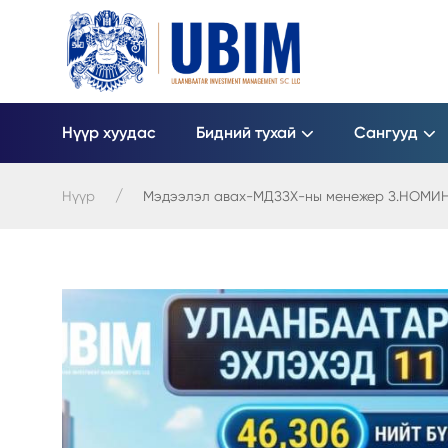
Нүүр хуудас
Бидний тухай
Сангууд
Нүүр
Мэдээлэл авах-МДЗЗХ-ны менежер З.НОМИН-Э