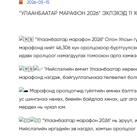
2026-05-15
“УЛААНБААТАР МАРАФОН 2026” ЭХЛЭХЭД 11 
“Улаанбаатар марафон 2026” Олон Улсын гүй
марафонд нийт 46,306 хүн оролцохоор бүртгүүлсэн
идэвх оролцоог нэмэгдүүлэх томоохон арга хэмжэ
"Нийслэлийн өмчит Улаанбаатар хөрөнг
марафонд нэгдэж, байгууллагынхаа төлөөлөл болг
Марафонд оролцогчид гүйлтийн өмнөх бэлтгэлэ
ус шингэнээ нөхөх, биеийн байдлаа хянах, цаг аг
мөрдөх нь чухал юм.
“Улаанбаатар марафон 2026” нь эрүүл, 
Нийслэлийн иргэдийн эв нэгдэл, хамтын оролцоог