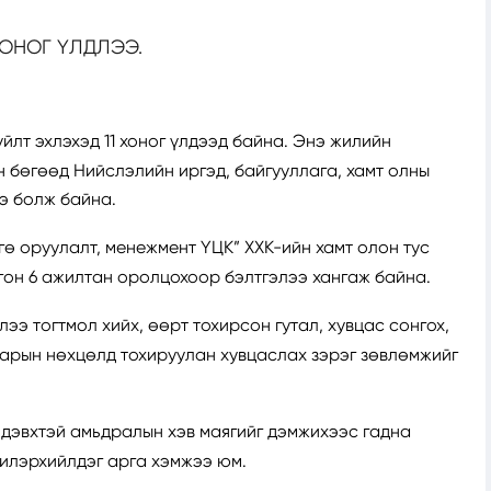
ХОНОГ ҮЛДЛЭЭ.
лт эхлэхэд 11 хоног үлдээд байна. Энэ жилийн
 бөгөөд Нийслэлийн иргэд, байгууллага, хамт олны
э болж байна.
ө оруулалт, менежмент ҮЦК” ХХК-ийн хамт олон тус
он 6 ажилтан оролцохоор бэлтгэлээ хангаж байна.
э тогтмол хийх, өөрт тохирсон гутал, хувцас сонгох,
аарын нөхцөлд тохируулан хувцаслах зэрэг зөвлөмжийг
идэвхтэй амьдралын хэв маягийг дэмжихээс гадна
 илэрхийлдэг арга хэмжээ юм.