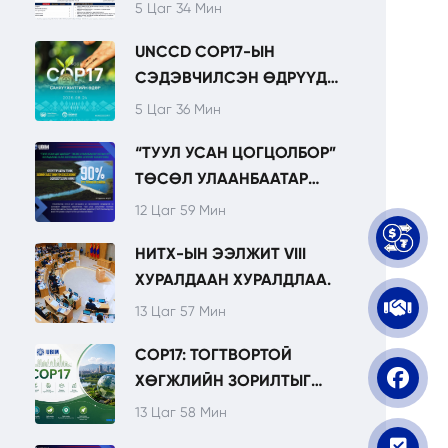
5 Цаг 34 Мин
UNCCD COP17-ЫН
СЭДЭВЧИЛСЭН ӨДРҮҮД
ТОГТВОРТОЙ ХӨГЖИЛ,
5 Цаг 36 Мин
ХӨРӨНГӨ ОРУУЛАЛТЫН
“ТУУЛ УСАН ЦОГЦОЛБОР”
ТЭРГҮҮЛЭХ
ТӨСӨЛ УЛААНБААТАР
ЧИГЛЭЛҮҮДИЙГ
ХОТЫН УРТ ХУГАЦААНЫ
ОНЦОЛНО.
12 Цаг 59 Мин
УСАН ХАНГАМЖИЙН
НИТХ-ЫН ЭЭЛЖИТ VIII
СУУРИЙГ БЭХЖҮҮЛНЭ.
ХУРАЛДААН ХУРАЛДЛАА.
13 Цаг 57 Мин
COP17: ТОГТВОРТОЙ
ХӨГЖЛИЙН ЗОРИЛТЫГ
ХЭРЭГЖҮҮЛЭХЭД
13 Цаг 58 Мин
САНГУУДЫН ҮҮРЭГ