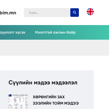
ubim.mn
руулалт хүсэх
Нээлттэй ажлын байр
Сүүлийн мэдээ мэдээлэл
ХӨРӨНГИЙН ЗАХ
ЗЭЭЛИЙН ТОЙМ МЭДЭЭ