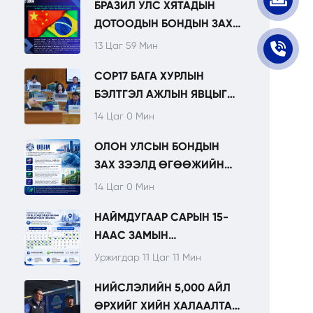
БРАЗИЛ УЛС ХЯТАДЫН
НЭМЭГДЭЖ БАЙНА.
ДОТООДЫН БОНДЫН ЗАХ
ЗЭЭЛД ЖИЛ БҮР ПАНДА
13 Цаг 59 Мин
БОНД ГАРГАХААР
COP17 БАГА ХУРЛЫН
ТӨЛӨВЛӨЖ БАЙНА.
БЭЛТГЭЛ АЖЛЫН ЯВЦЫГ
НИТХ-ЫН
14 Цаг 0 Мин
ТӨЛӨӨЛӨГЧДӨД
ОЛОН УЛСЫН БОНДЫН
ТАНИЛЦУУЛЛАА.
ЗАХ ЗЭЭЛД ӨГӨӨЖИЙН
ОРЧИН ХАДГАЛАГДАЖ, УРТ
14 Цаг 0 Мин
ХУГАЦААНЫ
НАЙМДУГААР САРЫН 15-
САНХҮҮЖИЛТИЙН
НААС ЗАМЫН
БОЛОМЖ АНХААРЛЫН
ХӨДӨЛГӨӨНИЙ ТЭГШ,
ТӨВД БАЙНА.
Уржигдар 11 Цаг 11 Мин
СОНДГОЙ ДУГААРЫН
НИЙСЛЭЛИЙН 5,000 АЙЛ
ЗОХИЦУУЛАЛТ ЭХЭЛНЭ.
ӨРХИЙГ ХИЙН ХАЛААЛТАД