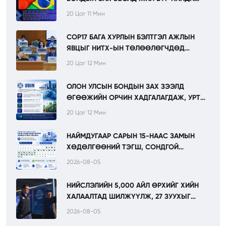
БОНД ГАРГАХААР ТӨЛӨВЛӨЖ БАЙНА.
20 Цаг 11 Мин
COP17 БАГА ХУРЛЫН БЭЛТГЭЛ АЖЛЫН
ЯВЦЫГ НИТХ-ЫН ТӨЛӨӨЛӨГЧДӨД
ТАНИЛЦУУЛЛАА.
20 Цаг 12 Мин
ОЛОН УЛСЫН БОНДЫН ЗАХ ЗЭЭЛД
ӨГӨӨЖИЙН ОРЧИН ХАДГАЛАГДАЖ, УРТ
ХУГАЦААНЫ САНХҮҮЖИЛТИЙН БОЛОМЖ
20 Цаг 12 Мин
АНХААРЛЫН ТӨВД БАЙНА.
НАЙМДУГААР САРЫН 15-НААС ЗАМЫН
ХӨДӨЛГӨӨНИЙ ТЭГШ, СОНДГОЙ
ДУГААРЫН ЗОХИЦУУЛАЛТ ЭХЭЛНЭ.
2026-08-05
НИЙСЛЭЛИЙН 5,000 АЙЛ ӨРХИЙГ ХИЙН
ХАЛААЛТАД ШИЛЖҮҮЛЖ, 27 ЗУУХЫГ
ЦЭВЭР ЭРЧИМ ХҮЧНИЙ ЭХ ҮҮСВЭРТ
2026-08-05
ХОЛБООД БАЙНА.