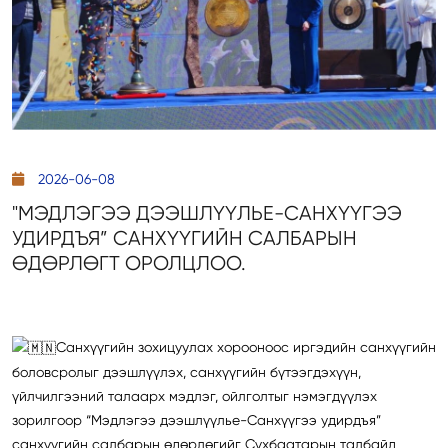
2026-06-08
"МЭДЛЭГЭЭ ДЭЭШЛҮҮЛЬЕ-САНХҮҮГЭЭ
УДИРДЪЯ” САНХҮҮГИЙН САЛБАРЫН
ӨДӨРЛӨГТ ОРОЛЦЛОО.
Санхүүгийн зохицуулах хорооноос иргэдийн санхүүгийн
боловсролыг дээшлүүлэх, санхүүгийн бүтээгдэхүүн,
үйлчилгээний талаарх мэдлэг, ойлголтыг нэмэгдүүлэх
зорилгоор “Мэдлэгээ дээшлүүлье-Санхүүгээ удирдъя”
санхүүгийн салбарын өдөрлөгийг Сүхбаатарын талбайд