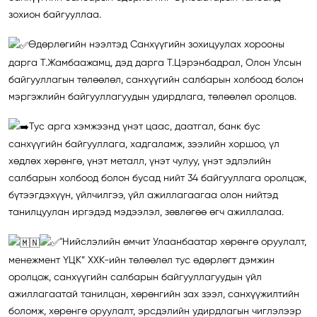
зохион байгууллаа.
Өдөрлөгийн нээлтэд Санхүүгийн зохицуулах хорооны
дарга Т.Жамбаажамц, дэд дарга Т.Цэрэнбадрал, Олон Улсын
байгууллагын төлөөлөл, санхүүгийн салбарын холбоод болон
мэргэжлийн байгууллагуудын удирдлага, төлөөлөл оролцов.
Тус арга хэмжээнд үнэт цаас, даатгал, банк бус
санхүүгийн байгууллага, хадгаламж, зээлийн хоршоо, үл
хөдлөх хөрөнгө, үнэт металл, үнэт чулуу, үнэт эдлэлийн
салбарын холбоод болон бусад нийт 34 байгууллага оролцож,
бүтээгдэхүүн, үйлчилгээ, үйл ажиллагаагаа олон нийтэд
танилцуулан иргэдэд мэдээлэл, зөвлөгөө өгч ажиллалаа.
"Нийслэлийн өмчит Улаанбаатар хөрөнгө оруулалт,
менежмент ҮЦК” ХХК-ийн төлөөлөл тус өдөрлөгт дэмжин
оролцож, санхүүгийн салбарын байгууллагуудын үйл
ажиллагаатай танилцан, хөрөнгийн зах зээл, санхүүжилтийн
боломж, хөрөнгө оруулалт, эрсдэлийн удирдлагын чиглэлээр