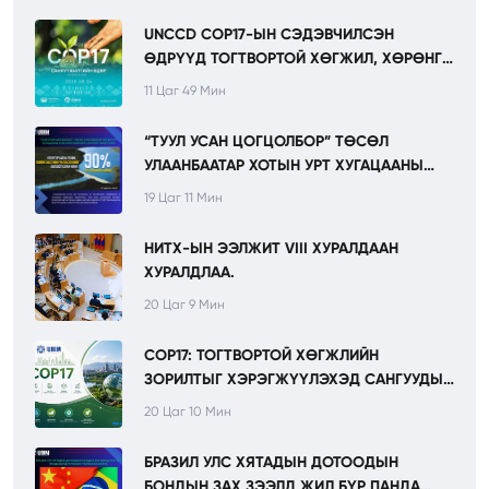
UNCCD COP17-ЫН СЭДЭВЧИЛСЭН
ӨДРҮҮД ТОГТВОРТОЙ ХӨГЖИЛ, ХӨРӨНГӨ
ОРУУЛАЛТЫН ТЭРГҮҮЛЭХ ЧИГЛЭЛҮҮДИЙГ
11 Цаг 49 Мин
ОНЦОЛНО.
“ТУУЛ УСАН ЦОГЦОЛБОР” ТӨСӨЛ
УЛААНБААТАР ХОТЫН УРТ ХУГАЦААНЫ
УСАН ХАНГАМЖИЙН СУУРИЙГ
19 Цаг 11 Мин
БЭХЖҮҮЛНЭ.
НИТХ-ЫН ЭЭЛЖИТ VIII ХУРАЛДААН
ХУРАЛДЛАА.
20 Цаг 9 Мин
COP17: ТОГТВОРТОЙ ХӨГЖЛИЙН
ЗОРИЛТЫГ ХЭРЭГЖҮҮЛЭХЭД САНГУУДЫН
ҮҮРЭГ НЭМЭГДЭЖ БАЙНА.
20 Цаг 10 Мин
БРАЗИЛ УЛС ХЯТАДЫН ДОТООДЫН
БОНДЫН ЗАХ ЗЭЭЛД ЖИЛ БҮР ПАНДА