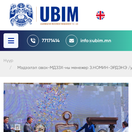
77171414
info@ubim.mn
Нүүр
Мэдээлэл авах-МДЗЗХ-ны менежер З.НОМИН-ЭРДЭНЭ /утас