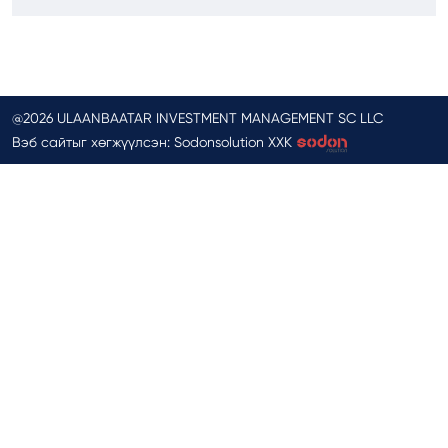
@2026 ULAANBAATAR INVESTMENT MANAGEMENT SC LLC
Вэб сайтыг хөгжүүлсэн: Sodonsolution ХХК