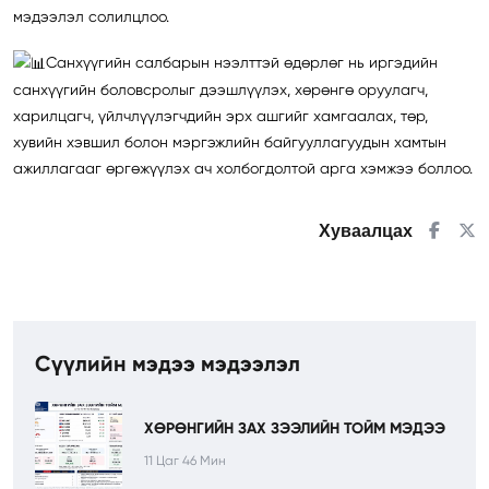
мэдээлэл солилцлоо.
Санхүүгийн салбарын нээлттэй өдөрлөг нь иргэдийн
санхүүгийн боловсролыг дээшлүүлэх, хөрөнгө оруулагч,
харилцагч, үйлчлүүлэгчдийн эрх ашгийг хамгаалах, төр,
хувийн хэвшил болон мэргэжлийн байгууллагуудын хамтын
ажиллагааг өргөжүүлэх ач холбогдолтой арга хэмжээ боллоо.
Хуваалцах
Сүүлийн мэдээ мэдээлэл
ХӨРӨНГИЙН ЗАХ ЗЭЭЛИЙН ТОЙМ МЭДЭЭ
11 Цаг 46 Мин