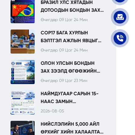
БРАЗИЛ УЛС ХЯТАДЫН
НЭМЭГДЭЖ БАЙНА.
ДОТООДЫН БОНДЫН ЗАХ
ЗЭЭЛД ЖИЛ БҮР ПАНДА
Өчигдөр 09 Цаг 24 Мин
БОНД ГАРГАХААР
COP17 БАГА ХУРЛЫН
ТӨЛӨВЛӨЖ БАЙНА.
БЭЛТГЭЛ АЖЛЫН ЯВЦЫГ
НИТХ-ЫН
Өчигдөр 09 Цаг 24 Мин
ТӨЛӨӨЛӨГЧДӨД
ОЛОН УЛСЫН БОНДЫН
ТАНИЛЦУУЛЛАА.
ЗАХ ЗЭЭЛД ӨГӨӨЖИЙН
ОРЧИН ХАДГАЛАГДАЖ, УРТ
Өчигдөр 09 Цаг 23 Мин
ХУГАЦААНЫ
НАЙМДУГААР САРЫН 15-
САНХҮҮЖИЛТИЙН
НААС ЗАМЫН
БОЛОМЖ АНХААРЛЫН
ХӨДӨЛГӨӨНИЙ ТЭГШ,
ТӨВД БАЙНА.
2026-08-05
СОНДГОЙ ДУГААРЫН
НИЙСЛЭЛИЙН 5,000 АЙЛ
ЗОХИЦУУЛАЛТ ЭХЭЛНЭ.
ӨРХИЙГ ХИЙН ХАЛААЛТАД