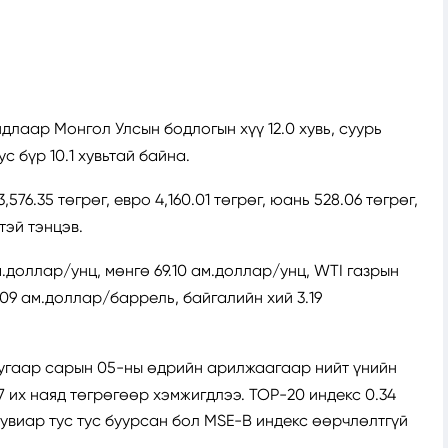
длаар Монгол Улсын бодлогын хүү 12.0 хувь, суурь
с бүр 10.1 хувьтай байна.
.35 төгрөг, евро 4,160.01 төгрөг, юань 528.06 төгрөг,
гтэй тэнцэв.
м.доллар/унц, мөнгө 69.10 ам.доллар/унц, WTI газрын
.09 ам.доллар/баррель, байгалийн хий 3.19
угаар сарын 05-ны өдрийн арилжаагаар нийт үнийн
.37 их наяд төгрөгөөр хэмжигдлээ. TOP-20 индекс 0.34
 хувиар тус тус буурсан бол MSE-B индекс өөрчлөлтгүй