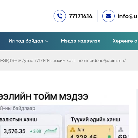
77171414
info@
Ил тод байдал
Мэдээ мэдээлэл
Хөрөнгө о
РДЭНЭ /утас 77171414, цахим хаяг: nominerdene@ubim.mn/