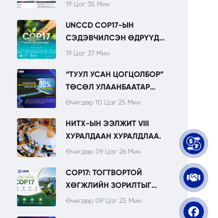
19 Цаг 35 Мин
UNCCD COP17-ЫН
СЭДЭВЧИЛСЭН ӨДРҮҮД
ТОГТВОРТОЙ ХӨГЖИЛ,
19 Цаг 37 Мин
ХӨРӨНГӨ ОРУУЛАЛТЫН
“ТУУЛ УСАН ЦОГЦОЛБОР”
ТЭРГҮҮЛЭХ
ТӨСӨЛ УЛААНБААТАР
ЧИГЛЭЛҮҮДИЙГ
ХОТЫН УРТ ХУГАЦААНЫ
ОНЦОЛНО.
Өчигдөр 10 Цаг 25 Мин
УСАН ХАНГАМЖИЙН
НИТХ-ЫН ЭЭЛЖИТ VIII
СУУРИЙГ БЭХЖҮҮЛНЭ.
ХУРАЛДААН ХУРАЛДЛАА.
Өчигдөр 09 Цаг 26 Мин
COP17: ТОГТВОРТОЙ
ХӨГЖЛИЙН ЗОРИЛТЫГ
ХЭРЭГЖҮҮЛЭХЭД
Өчигдөр 09 Цаг 25 Мин
САНГУУДЫН ҮҮРЭГ