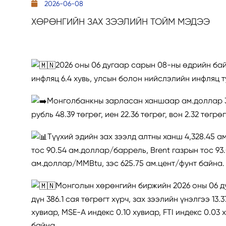
2026-06-08
ХӨРӨНГИЙН ЗАХ ЗЭЭЛИЙН ТОЙМ МЭДЭЭ
2026 оны 06 дугаар сарын 08-ны өдрийн бай
инфляц 6.4 хувь, улсын болон нийслэлийн инфляц ту
Монголбанкны зарласан ханшаар ам.доллар 3,576
рубль 48.39 төгрөг, иен 22.36 төгрөг, вон 2.32 төгрө
Түүхий эдийн зах зээлд алтны ханш 4,328.45 а
тос 90.54 ам.доллар/баррель, Brent газрын тос 93
ам.доллар/MMBtu, зэс 625.75 ам.цент/фунт байна.
Монголын хөрөнгийн биржийн 2026 оны 06 д
дүн 386.1 сая төгрөгт хүрч, зах зээлийн үнэлгээ 13
хувиар, MSE-A индекс 0.10 хувиар, FTI индекс 0.03
байна.