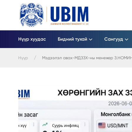
Нүүр хуудас
Бидний тухай
Сангууд
Нүүр
Мэдээлэл авах-МДЗЗХ-ны менежер З.НОМИН-Э