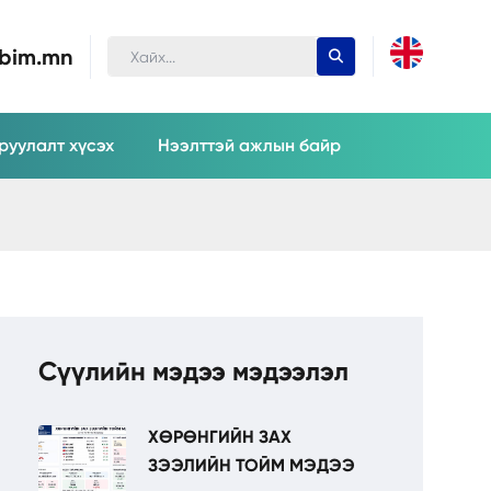
ubim.mn
руулалт хүсэх
Нээлттэй ажлын байр
Сүүлийн мэдээ мэдээлэл
ХӨРӨНГИЙН ЗАХ
ЗЭЭЛИЙН ТОЙМ МЭДЭЭ