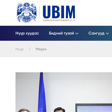
Нүүр хуудас
Бидний тухай
Сангууд
Нүүр
Мэдээ