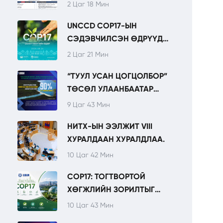
2 Цаг 18 Мин
UNCCD COP17-ЫН
СЭДЭВЧИЛСЭН ӨДРҮҮД
ТОГТВОРТОЙ ХӨГЖИЛ,
2 Цаг 21 Мин
ХӨРӨНГӨ ОРУУЛАЛТЫН
“ТУУЛ УСАН ЦОГЦОЛБОР”
ТЭРГҮҮЛЭХ
ТӨСӨЛ УЛААНБААТАР
ЧИГЛЭЛҮҮДИЙГ
ХОТЫН УРТ ХУГАЦААНЫ
ОНЦОЛНО.
9 Цаг 43 Мин
УСАН ХАНГАМЖИЙН
НИТХ-ЫН ЭЭЛЖИТ VIII
СУУРИЙГ БЭХЖҮҮЛНЭ.
ХУРАЛДААН ХУРАЛДЛАА.
10 Цаг 42 Мин
COP17: ТОГТВОРТОЙ
ХӨГЖЛИЙН ЗОРИЛТЫГ
ХЭРЭГЖҮҮЛЭХЭД
10 Цаг 43 Мин
САНГУУДЫН ҮҮРЭГ