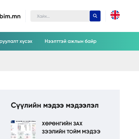
ubim.mn
руулалт хүсэх
Нээлттэй ажлын байр
Сүүлийн мэдээ мэдээлэл
ХӨРӨНГИЙН ЗАХ
ЗЭЭЛИЙН ТОЙМ МЭДЭЭ