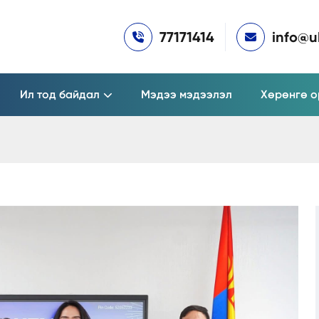
77171414
info@
Ил тод байдал
Мэдээ мэдээлэл
Хөрөнгө о