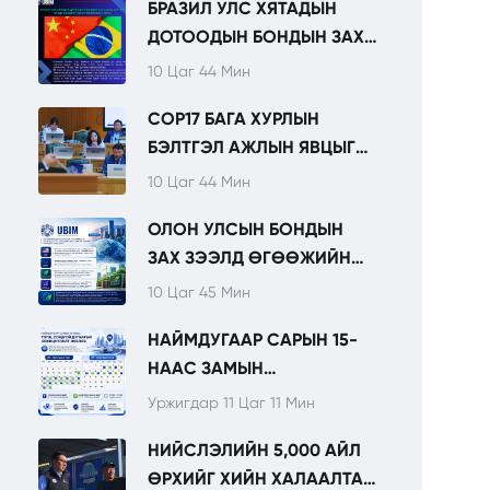
БРАЗИЛ УЛС ХЯТАДЫН
НЭМЭГДЭЖ БАЙНА.
ДОТООДЫН БОНДЫН ЗАХ
ЗЭЭЛД ЖИЛ БҮР ПАНДА
10 Цаг 44 Мин
БОНД ГАРГАХААР
COP17 БАГА ХУРЛЫН
ТӨЛӨВЛӨЖ БАЙНА.
БЭЛТГЭЛ АЖЛЫН ЯВЦЫГ
НИТХ-ЫН
10 Цаг 44 Мин
ТӨЛӨӨЛӨГЧДӨД
ОЛОН УЛСЫН БОНДЫН
ТАНИЛЦУУЛЛАА.
ЗАХ ЗЭЭЛД ӨГӨӨЖИЙН
ОРЧИН ХАДГАЛАГДАЖ, УРТ
10 Цаг 45 Мин
ХУГАЦААНЫ
НАЙМДУГААР САРЫН 15-
САНХҮҮЖИЛТИЙН
НААС ЗАМЫН
БОЛОМЖ АНХААРЛЫН
ХӨДӨЛГӨӨНИЙ ТЭГШ,
ТӨВД БАЙНА.
Уржигдар 11 Цаг 11 Мин
СОНДГОЙ ДУГААРЫН
НИЙСЛЭЛИЙН 5,000 АЙЛ
ЗОХИЦУУЛАЛТ ЭХЭЛНЭ.
ӨРХИЙГ ХИЙН ХАЛААЛТАД