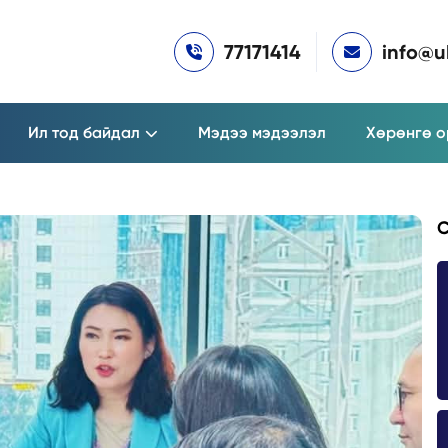
77171414
info@
Ил тод байдал
Мэдээ мэдээлэл
Хөрөнгө о