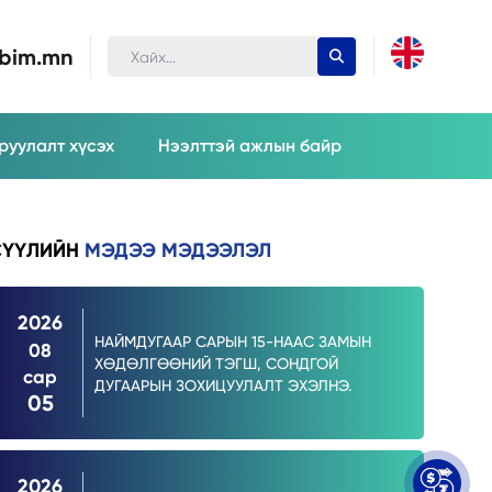
ubim.mn
руулалт хүсэх
Нээлттэй ажлын байр
СҮҮЛИЙН
МЭДЭЭ МЭДЭЭЛЭЛ
2026
НАЙМДУГААР САРЫН 15-НААС ЗАМЫН
08
ХӨДӨЛГӨӨНИЙ ТЭГШ, СОНДГОЙ
сар
ДУГААРЫН ЗОХИЦУУЛАЛТ ЭХЭЛНЭ.
05
2026