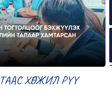
Н ТОГТОЛЦООГ БЭХЖҮҮЛЭХ
ЛИЙН ТАЛААР ХАМТАРСАН
ЛТААС ХӨГЖИЛ РҮҮ