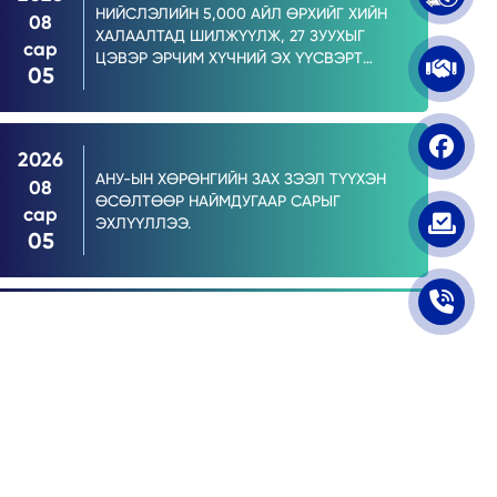
НИЙСЛЭЛИЙН 5,000 АЙЛ ӨРХИЙГ ХИЙН
08
ХАЛААЛТАД ШИЛЖҮҮЛЖ, 27 ЗУУХЫГ
сар
ЦЭВЭР ЭРЧИМ ХҮЧНИЙ ЭХ ҮҮСВЭРТ
05
ХОЛБООД БАЙНА.
2026
АНУ-ЫН ХӨРӨНГИЙН ЗАХ ЗЭЭЛ ТҮҮХЭН
08
ӨСӨЛТӨӨР НАЙМДУГААР САРЫГ
сар
ЭХЛҮҮЛЛЭЭ.
05
2026
COP17 БЭЛТГЭЛ АЖИЛ 90 ХУВИЙН
08
ГҮЙЦЭТГЭЛД ХҮРЧ, НОГООН ХӨРӨНГӨ
сар
ОРУУЛАЛТ ТАТАХ БОЛОМЖ БҮРДЭЖ
05
БАЙНА.
2026