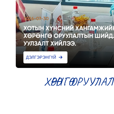
2026-07-30
ХОТЫН ХҮНСНИЙ ХАНГАМЖИЙ
ХӨРӨНГӨ ОРУУЛАЛТЫН ШИЙД
УУЛЗАЛТ ХИЙЛЭЭ.
ДЭЛГЭРЭНГҮЙ
ХӨРӨНГӨ ОРУУЛА